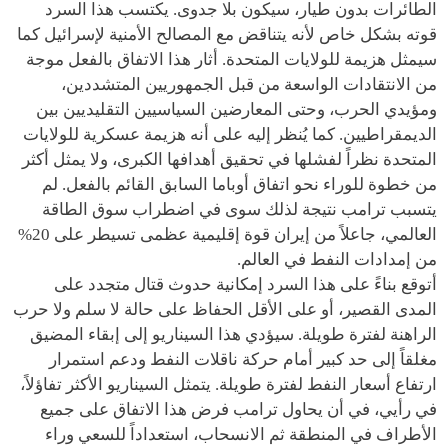
الطائرات بدون طيار، سيكون بلا جدوى. يكتسب هذا السرد
قوته بشكل خاص لأنه يتناقض مع المصالح الأمنية لإسرائيل كما
سيمثل هزيمة للولايات المتحدة. أثار هذا الاتفاق بالفعل موجة
من الانتقادات الواسعة من قبل الجمهوريين المتشددين،
ومؤيدي الحرب، وحتى المعارضين السياسيين التقليديين بين
الديمقراطيين. كما يُنظر إليه على أنه هزيمة عسكرية للولايات
المتحدة نظراً لفشلها في تحقيق أهدافها الكبرى، ولا يمثل أكثر
من خطوة للوراء نحو اتفاق أوباما السابق القائم بالفعل. لم
يتسبب ترامب نتيجة لذلك سوى في اضطراب سوق الطاقة
العالمي، جاعلاً من إيران قوة إقليمية عظمى تسيطر على 20%
من إمدادات النفط في العالم.
أتوقع بناءً على هذا السرد إمكانية حدوث قتال متجدد على
المدى القصير، أو على الأقل الحفاظ على حالة لا سلم ولا حرب
الراهنة لفترة طويلة. سيؤدي هذا السيناريو إلى إبقاء المضيق
مغلقاً إلى حد كبير أمام حركة ناقلات النفط ودعم استمرار
ارتفاع أسعار النفط لفترة طويلة. يتمثل السيناريو الأكثر تفاؤلاً،
في رأيي، في أن يحاول ترامب فرض هذا الاتفاق على جميع
الأطراف في المنطقة ثم الانسحاب، استعداداً للسعي وراء