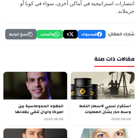
انتصارات استراتيجية في أماكن أخرى، سواء في كوبا أو
جرينلاند.
شارك المقال:
فيسبوك
X
واتساب
نسخ الرابط
مقالات ذات صلة
استقرار نسبي لاسعار النفط
الجهود الدبلوماسية بين
وسط حذر بشأن العمليات
اميركا وايران تلقي بظلالها
الدبلوماسية
غلى الاسواق العالمية
2026-08-06
2026-08-06