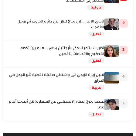
التضخم إلى المستهدف
دولية
اتفاق الإطار... هل يخرج لبنان من دائرة الحروب أم يؤجل
2
الانفجار؟
تحليل
نظريات التآمر تلاحق الأرجنتين بكاس العالم بين أخطاء
3
التحكيم والاتهامات بتفصيل
تحليل
قبيل زيارة الزيدي الى واشنطن صفقة نفطية تثير الجدل في
4
العراق
عربية
عندما يخرج الذكاء الاصطناعي عن السيطرة: هل أصبحنا أمام
5
عصر
تحليل