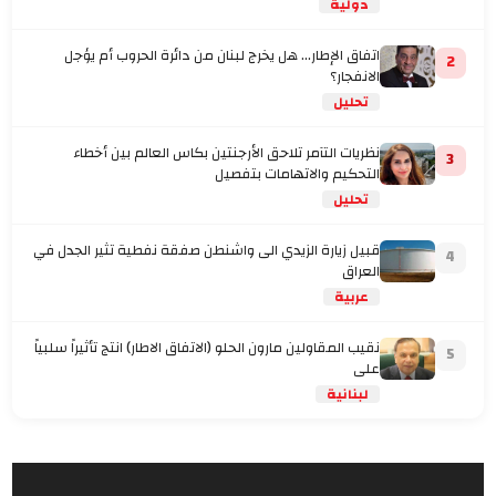
دولية
اتفاق الإطار... هل يخرج لبنان من دائرة الحروب أم يؤجل
2
الانفجار؟
تحليل
نظريات التآمر تلاحق الأرجنتين بكاس العالم بين أخطاء
3
التحكيم والاتهامات بتفصيل
تحليل
قبيل زيارة الزيدي الى واشنطن صفقة نفطية تثير الجدل في
4
العراق
عربية
نقيب المقاولين مارون الحلو (الاتفاق الاطار) انتج تأثيراً سلبياً
5
على
لبنانية