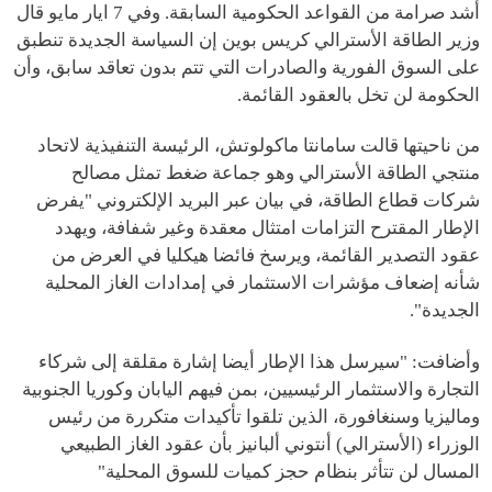
أشد صرامة من القواعد الحكومية السابقة. وفي 7 ايار مايو قال
وزير الطاقة الأسترالي كريس بوين إن السياسة الجديدة تنطبق
على السوق الفورية والصادرات التي تتم بدون تعاقد سابق، وأن
الحكومة لن تخل بالعقود القائمة.
من ناحيتها قالت سامانتا ماكولوتش، الرئيسة التنفيذية لاتحاد
منتجي الطاقة الأسترالي وهو جماعة ضغط تمثل مصالح
شركات قطاع الطاقة، في بيان عبر البريد الإلكتروني "يفرض
الإطار المقترح التزامات امتثال معقدة وغير شفافة، ويهدد
عقود التصدير القائمة، ويرسخ فائضا هيكليا في العرض من
شأنه إضعاف مؤشرات الاستثمار في إمدادات الغاز المحلية
الجديدة".
وأضافت: "سيرسل هذا الإطار أيضا إشارة مقلقة إلى شركاء
التجارة والاستثمار الرئيسيين، بمن فيهم اليابان وكوريا الجنوبية
وماليزيا وسنغافورة، الذين تلقوا تأكيدات متكررة من رئيس
الوزراء (الأسترالي) أنتوني ألبانيز بأن عقود الغاز الطبيعي
المسال لن تتأثر بنظام حجز كميات للسوق المحلية"