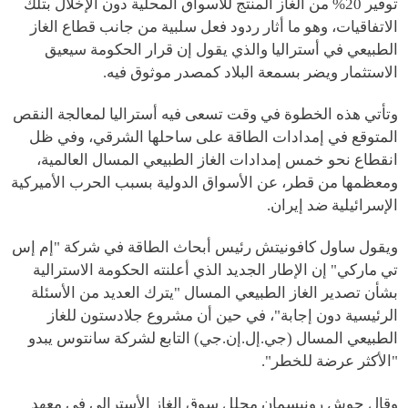
توفير 20% من الغاز المنتج للأسواق المحلية دون الإخلال بتلك
الاتفاقيات، وهو ما أثار ردود فعل سلبية من جانب قطاع الغاز
الطبيعي في أستراليا والذي يقول إن قرار الحكومة سيعيق
الاستثمار ويضر بسمعة البلاد كمصدر موثوق فيه.
وتأتي هذه الخطوة في وقت تسعى فيه أستراليا لمعالجة النقص
المتوقع في إمدادات الطاقة على ساحلها الشرقي، وفي ظل
انقطاع نحو خمس إمدادات الغاز الطبيعي المسال العالمية،
ومعظمها من قطر، عن الأسواق الدولية بسبب الحرب الأميركية
الإسرائيلية ضد إيران.
ويقول ساول كافونيتش رئيس أبحاث الطاقة في شركة "إم إس
تي ماركي" إن الإطار الجديد الذي أعلنته الحكومة الاسترالية
بشأن تصدير الغاز الطبيعي المسال "يترك العديد من الأسئلة
الرئيسية دون إجابة"، في حين أن مشروع جلادستون للغاز
الطبيعي المسال (جي.إل.إن.جي) التابع لشركة سانتوس يبدو
"الأكثر عرضة للخطر".
وقال جوش رونيسمان محلل سوق الغاز الأسترالي في معهد