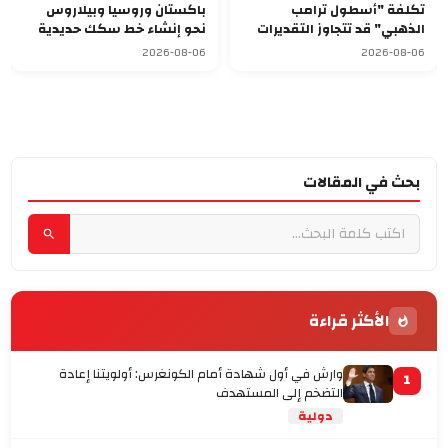
تكلفة "أسطول ترامب
باكستان وروسيا وبيلاروس
الذهبي" قد تتجاوز التقديرات
نحو إنشاء خط سكك حديدية
وتصل إلى 275 مليار دولار
للشحن
2026-08-06
2026-08-06
بحث في المقالات
الأكثر قراءة
وارش في أول شهادة أمام الكونغرس: أولويتنا إعادة
1
التضخم إلى المستهدف
دولية