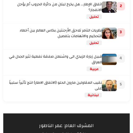
اتفاق الإطار... هل يخرج لبنان من دائرة الحروب أم يؤجل
2
الانفجار؟
تحليل
نظريات التآمر تلاحق الأرجنتين بكاس العالم بين أخطاء
3
التحكيم والاتهامات بتفصيل
تحليل
قبيل زيارة الزيدي الى واشنطن صفقة نفطية تثير الجدل في
4
العراق
عربية
نقيب المقاولين مارون الحلو (الاتفاق الاطار) انتج تأثيراً سلبياً
5
على
لبنانية
المشرف العام: عمر الناطور