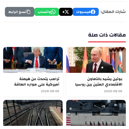
شارك المقال:
فيسبوك
X
واتساب
نسخ الرابط
مقالات ذات صلة
بوتين يشيد بالتعاون
ترامب يتحدث عن هيمنة
الاقتصادي المتين بين روسيا
أميركية على موارد الطاقة
وقرغيزستان
العالمية بعد ضم فنزويلا
2026-08-06
2026-08-06