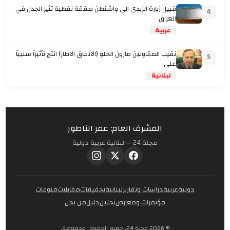
قبيل زيارة الزيدي الى واشنطن صفقة نفطية تثير الجدل في
4
العراق
عربية
نقيب المقاولين مارون الحلو (الاتفاق الاطار) انتج تأثيراً سلبياً
5
على
لبنانية
المشرف العام: عمر الناطور
مجلة 24 — لبنانية عربية دولية
دولية
عربية
دراسات وتقارير
لبنانية
تحقيقات
مقابلات
منوعات
مؤتمرات ومعارض
تحليل
دليل
من نحن
© 2026 مجلة 24. جميع الحقوق محفوظة.