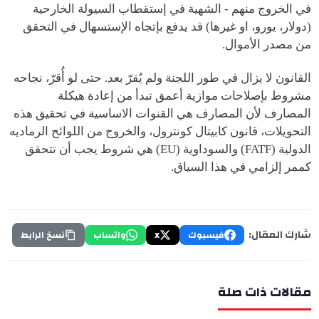
في الخروج منهم - الشهية في إستقطاب السيولة الخارحية
(دولار، يورو، او غيرها) قد يدفع بإتجاه الإستسهال في التحقق
من مصدر الأموال.
القانون لا يزال في طور اللجنة ولم يُقرّ بعد. حتى لو أُقرّ، نجاحه
مشروط بإصلاحات موازية أعمق تبدأ من إعادة هيكلة
المصارف لأن المصارف هي القنوات الاساسية في تحقيق هذه
التحويلات، قانون كابيتال كونترول، والخروج من اللوائح الرماديه
الدولية (FATF) والسوداوية (EU) هي شروط يجب أن تتحقق
كممر إلزامي في هذا السياق.
شارك المقال:
فيسبوك
X
واتساب
نسخ الرابط
مقالات ذات صلة