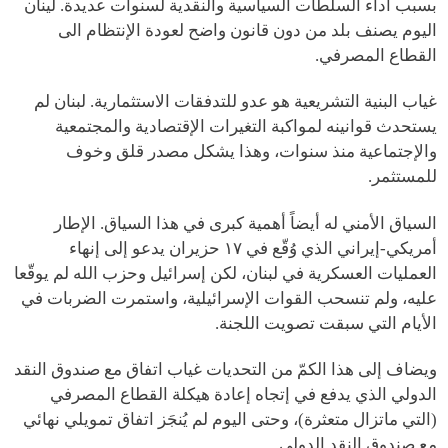
بسبب أداء السلطات السياسية والنقدية لسنوات عديدة. لينان
اليوم يصنف بلد من دون قانون واضح لعودة الإنتظام الى
القطاع المصرفي.
غياب البنية التشريعية هو عدو للتدفقات الاستثمارية. لبنان لم
يستحدث قوانينه لمواكبة التغيرات الإقتصادية والمجتمعية
والإجتماعية منذ سنوات، وهذا يشكل مصدر قلق وخوف
للمستثمر.
السياق الأمني له أيضاً أهمية كبرى في هذا السياق. الإطار
أمريكي-إيراني الذي وُقّع في ١٧ حزيران يدعو إلى إنهاء
العمليات العسكرية في لبنان، لكن إسرائيل وحزب الله لم يوقّعا
عليه، ولم تنسحب القوات الإسرائيلية، واستمرت الضربات في
الأيام التي سبقت تصويت اللجنة.
ويضاف إلى هذا الكمّ من التحديات غياب اتفاق مع صندوق النقد
الدولي الذي يدفع في إتجاه إعادة هيكلة القطاع المصرفي
(التي ماتزال متعثرة)، وحتى اليوم لم يُنجَز اتفاق تمويلي نهائي
مع صندوق النقد الدولي.