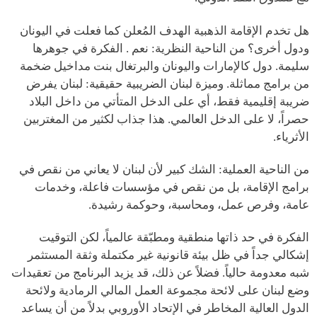
هل تخدم الإقامة الذهبية الهدف المُعلن كما فعلت في اليونان
ودول أخرى؟ من الناحية النظرية: نعم . الفكرة في جوهرها
سليمة. دول كالإمارات واليونان والبرتغال بنت مداخيل ضخمة
من برامج مماثلة. وميزة لبنان الضريبية حقيقية: لبنان يفرض
ضريبة إقليمية فقط، أي على الدخل المتأتي من داخل البلاد
حصراً، لا على الدخل العالمي. هذا جذاب لكثير من المغتربين
الأثرياء.
من الناحية العملية: الشك كبير لأن لبنان لا يعاني من نقص في
برامج الإقامة، بل من نقص في مؤسسات فاعلة، وخدمات
عامة، وفرص عمل، ومحاسبة، وحوكمة رشيدة.
الفكرة في حد ذاتها منطقية ومطبّقة عالمياً، لكن التوقيت
إشكالي جداً في ظل بيئة قانونية غير مكتملة وثقة المستثمر
شبه معدومة حالياً. فضلاً عن ذلك، قد يزيد البرنامج من تعقيدات
وضع لبنان على لائحة مجموعة العمل المالي الرمادية ولائحة
الدول العالية المخاطر في الإتحاد الأوروبي بدلاً من أن يساعد