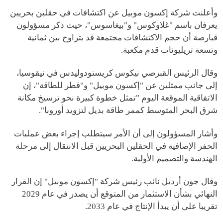
وأعلنت شركة إكسون موبيل عن اكتشافات في حقلين بحريين
يعرفان باسم "غلاوكوس" و"بيغاسوس"، حيث ذكر مسؤولون
قبارصة أن حجم الاكتشافات مجتمعة قد يتراوح بين ثمانية
وتسعة تريليونات قدم مكعبة.
وقال الرئيس القبرصي نيكوس كريستودوليدس في نيقوسيا،
إلى جانب ممثلين عن "إكسون موبيل" و"قطر للطاقة"، إن
الاتفاقية الموقعة اليوم "تمثل خطوة كبيرة نحو ترسيخ مكانة
شرق البحر المتوسط كممر طاقة بديل لتزويد أوروبا".
وأشار المسؤولون إلى أن الأمر سيتطلب إجراء بعض عمليات
الحفر الإضافية في الحقلين البحريين قبل الانتقال إلى مرحلة
الهندسة والتصميم الأولية.
وقال جون أرديل نائب رئيس شركة "إكسون موبيل" إن القرار
النهائي بشأن الاستثمار من المتوقع أن يصدر في عام 2029
تقريبا على أن يبدأ الإنتاج في عام 2033.