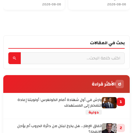
وتصل إلى 275 مليار دولار
للشحن
2026-08-06
2026-08-06
بحث في المقالات
الأكثر قراءة
وارش في أول شهادة أمام الكونغرس: أولويتنا إعادة
1
التضخم إلى المستهدف
دولية
اتفاق الإطار... هل يخرج لبنان من دائرة الحروب أم يؤجل
2
الانفجار؟