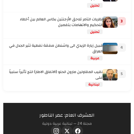
تحليل
نظريات التآمر تلاحق الأرجنتين بكاس العالم بين أخطاء
3
التحكيم والاتهامات بتفصيل
تحليل
قبيل زيارة الزيدي الى واشنطن صفقة نفطية تثير الجدل في
4
العراق
عربية
نقيب المقاولين مارون الحلو (الاتفاق الاطار) انتج تأثيراً سلبياً
5
على
لبنانية
المشرف العام: عمر الناطور
مجلة 24 — لبنانية عربية دولية