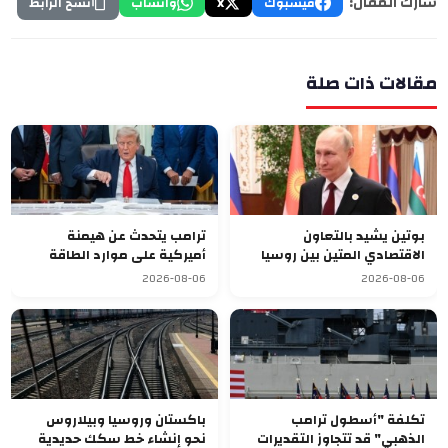
شارك المقال:
فيسبوك
X
واتساب
نسخ الرابط
مقالات ذات صلة
بوتين يشيد بالتعاون
ترامب يتحدث عن هيمنة
الاقتصادي المتين بين روسيا
أميركية على موارد الطاقة
وقرغيزستان
العالمية بعد ضم فنزويلا
2026-08-06
2026-08-06
تكلفة "أسطول ترامب
باكستان وروسيا وبيلاروس
الذهبي" قد تتجاوز التقديرات
نحو إنشاء خط سكك حديدية