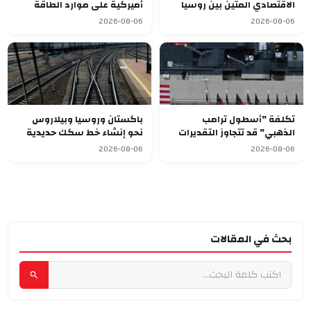
الاقتصادي المتين بين روسيا
أميركية على موارد الطاقة
وقرغيزستان
العالمية بعد ضم فنزويلا
2026-08-06
2026-08-06
تكلفة "أسطول ترامب
باكستان وروسيا وبيلاروس
الذهبي" قد تتجاوز التقديرات
نحو إنشاء خط سكك حديدية
وتصل إلى 275 مليار دولار
للشحن
2026-08-06
2026-08-06
بحث في المقالات