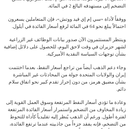
التضخم إلى مستهدفه البالغ 2 في المائة.
ووفقاً لأداة «سي إم إي فيد ووتش»، فإن المتعاملين يسعرون
احتمالاً يبلغ نحو 64 في المائة لرفع أسعار الفائدة في أيلول.
وينتظر المستثمرون الآن صدور بيانات الوظائف غير الزراعية
لشهر حزيران في وقت لاحق اليوم، للحصول على دلائل إضافية
بشأن توجهات السياسة النقدية الأميركية.
وجاء دعم الذهب أيضاً من تراجع أسعار النفط، بعدما اختتمت
إيران والولايات المتحدة جولة من المحادثات غير المباشرة
بشأن مضيق هرمز، من دون إحراز تقدم كبير نحو اتفاق سلام
دائم.
وعادة ما تؤدي أسعار النفط المرتفعة وسوق العمل القوية إلى
زيادة المخاوف من التضخم واستمرار أسعار الفائدة المرتفعة
لفترة أطول. ورغم أن الذهب يُنظر إليه تقليدياً كأداة للتحوط
من التضخم، فإنه يفقد جزءاً من جاذبيته عندما ترتفع الفائدة،