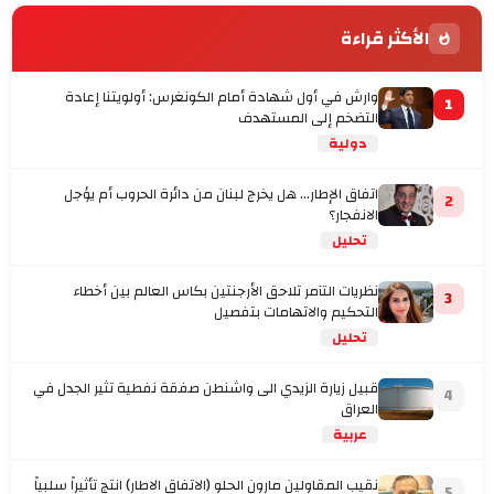
الأكثر قراءة
وارش في أول شهادة أمام الكونغرس: أولويتنا إعادة
1
التضخم إلى المستهدف
دولية
اتفاق الإطار... هل يخرج لبنان من دائرة الحروب أم يؤجل
2
الانفجار؟
تحليل
نظريات التآمر تلاحق الأرجنتين بكاس العالم بين أخطاء
3
التحكيم والاتهامات بتفصيل
تحليل
قبيل زيارة الزيدي الى واشنطن صفقة نفطية تثير الجدل في
4
العراق
عربية
نقيب المقاولين مارون الحلو (الاتفاق الاطار) انتج تأثيراً سلبياً
5