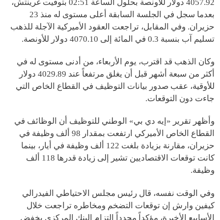
4057.92 دولار للأونصة بحلول الساعة 02:51 بتوقيت غرينتش،
بعدما سجل في الجلسة السابقة أعلى مستوى له منذ 23
حزيران. وفي المقابل، تراجعت العقود الأميركية الآجلة للذهب
تسليم آب بنسبة 0.3 في المائة إلى 4070.10 دولار للأونصة.
وكان الذهب قد اقترب، يوم الأربعاء، من أدنى مستوى له في
أكثر من سبعة أشهر قبل أن يغلق مرتفعاً عند 4029.89 دولار
للأوقية، عقب صدور بيانات التوظيف في القطاع الخاص التي
جاءت دون التوقعات.
وأظهر تقرير «إيه دي بي» الوطني للتوظيف أن الوظائف في
القطاع الخاص الأميركي ارتفعت بمقدار 98 ألف وظيفة في
حزيران، مقارنة بزيادة بلغت 122 ألف وظيفة في أيار، بينما
كانت توقعات الاقتصاديين تشير إلى زيادة قدرها 118 ألف
وظيفة.
وفي الوقت نفسه، قال رئيس مجلس الاحتياطي الفيدرالي
كيفين وارش إن توقعات التضخم ومخاطره تراجعت خلال
الأسابيع الأخيرة، مؤكداً مجدداً التزام البنك المركزي بخفض