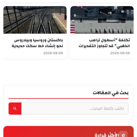
تكلفة "أسطول ترامب
باكستان وروسيا وبيلاروس
الذهبي" قد تتجاوز التقديرات
نحو إنشاء خط سكك حديدية
وتصل إلى 275 مليار دولار
للشحن
2026-08-06
2026-08-06
بحث في المقالات
الأكثر قراءة