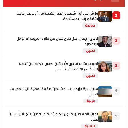
وارش في أول شهادة أمام الكونغرس: أولويتنا إعادة
1
التضخم إلى المستهدف
دولية
اتفاق الإطار... هل يخرج لبنان من دائرة الحروب أم يؤجل
2
الانفجار؟
تحليل
نظريات التآمر تلاحق الأرجنتين بكاس العالم بين أخطاء
3
التحكيم والاتهامات بتفصيل
تحليل
قبيل زيارة الزيدي الى واشنطن صفقة نفطية تثير الجدل في
4
العراق
عربية
نقيب المقاولين مارون الحلو (الاتفاق الاطار) انتج تأثيراً سلبياً
5
على
لبنانية