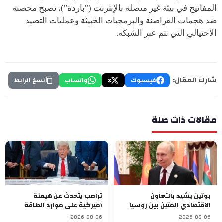
المفاتيح في بيئة غير متصلة بالإنترنت ("باردة")، تصبح محصنة
ضد هجمات القراصنة والبرمجيات الخبيثة وعمليات التصيد
الاحتيالي التي تتم عبر الشبكة.
شارك المقال:
فيسبوك
X
واتساب
نسخ الرابط
مقالات ذات صلة
بوتين يشيد بالتعاون
ترامب يتحدث عن هيمنة
الاقتصادي المتين بين روسيا
أميركية على موارد الطاقة
وقرغيزستان
العالمية بعد ضم فنزويلا
2026-08-06
2026-08-06