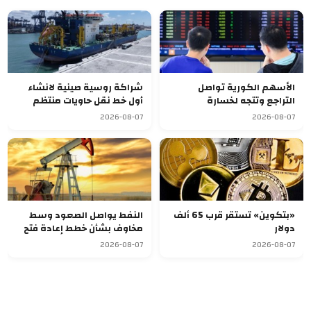
الأسهم الكورية تواصل
شراكة روسية صينية لانشاء
التراجع وتتجه لخسارة
أول خط نقل حاويات منتظم
أسبوعية سابعة
يربط آسيا بأوروبا
2026-08-07
2026-08-07
«بتكوين» تستقر قرب 65 ألف
النفط يواصل الصعود وسط
دولار
مخاوف بشأن خطط إعادة فتح
مضيق هرمز
2026-08-07
2026-08-07