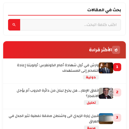
بحث في المقالات
الأكثر قراءة
وارش في أول شهادة أمام الكونغرس: أولويتنا إعادة
1
التضخم إلى المستهدف
دولية
اتفاق الإطار... هل يخرج لبنان من دائرة الحروب أم يؤجل
2
الانفجار؟
تحليل
قبيل زيارة الزيدي الى واشنطن صفقة نفطية تثير الجدل في
3
العراق
عربية