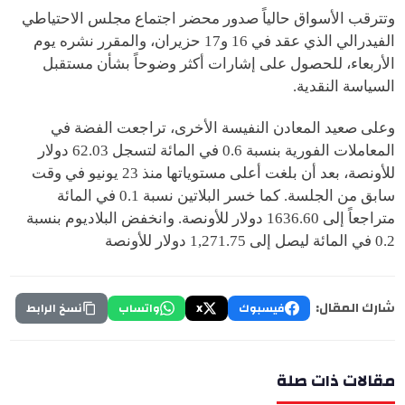
وتترقب الأسواق حالياً صدور محضر اجتماع مجلس الاحتياطي
الفيدرالي الذي عقد في 16 و17 حزيران، والمقرر نشره يوم
الأربعاء، للحصول على إشارات أكثر وضوحاً بشأن مستقبل
السياسة النقدية.
وعلى صعيد المعادن النفيسة الأخرى، تراجعت الفضة في
المعاملات الفورية بنسبة 0.6 في المائة لتسجل 62.03 دولار
للأونصة، بعد أن بلغت أعلى مستوياتها منذ 23 يونيو في وقت
سابق من الجلسة. كما خسر البلاتين نسبة 0.1 في المائة
متراجعاً إلى 1636.60 دولار للأونصة. وانخفض البلاديوم بنسبة
0.2 في المائة ليصل إلى 1,271.75 دولار للأونصة
شارك المقال:
فيسبوك
X
واتساب
نسخ الرابط
مقالات ذات صلة