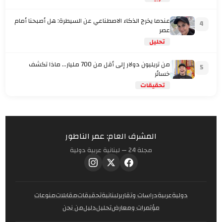
عندما يخرج الذكاء الاصطناعي عن السيطرة: هل أصبحنا أمام
4
عصر
تحليل
من تريليون دولار إلى أقل من 700 مليار… ماذا تكشف
5
خسائر
تحقيقات
المشرف العام: عمر الناطور
مجلة 24 — لبنانية عربية دولية
دولية
عربية
دراسات وتقارير
لبنانية
تحقيقات
مقابلات
منوعات
مؤتمرات ومعارض
تحليل
دليل
من نحن