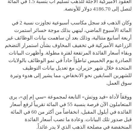
العقود الأميركية الآجلة للذهب تسليم آب بنسبة 1.5 في المائة
لتصل إلى 4186.70 دولار للأونصة.
وكان الذهب قد سجل مكاسب أسبوعية تجاوزت نسبة 2 في
المائة الأسبوع الماضي، لينهي بذلك موجة خسائر استمرت
أربعة أسابيع متتالية، وذلك بعد أن ساهمت بيانات الوظائف غير
الزراعية الأميركية في تخفيف المخاوف بشأن استمرار التضخم
وبقاء أسعار الفائدة المرتفعة لفترة مطولة. وأظهرت البيانات
الصادرة يوم الخميس تباطؤاً حاداً في نمو الوظائف بالولايات
المتحدة خلال شهر حزيران، مع تعديل بيانات التوظيف
للشهرين السابقين نحو الانخفاض، مما يشير إلى هدوء وتيرة
سوق العمل.
ووفقاً لأداة «فيد ووتش» التابعة لمجموعة «سي إم إي»، يرى
المتعاملون الآن فرصة بنسبة 55 في المائة تقريباً لرفع أسعار
الفائدة في أيلول المقبل، انخفاضاً من أكثر من 60 في المائة
قبل صدور تلك البيانات. وعادة ما تصب أسعار الفائدة
المنخفضة في مصلحة الذهب الذي لا يدر عائداً.