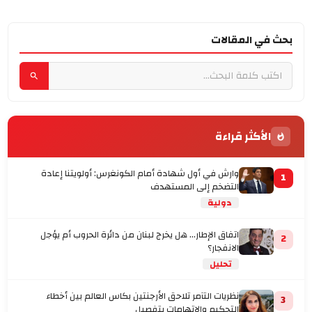
بحث في المقالات
الأكثر قراءة
وارش في أول شهادة أمام الكونغرس: أولويتنا إعادة
1
التضخم إلى المستهدف
دولية
اتفاق الإطار... هل يخرج لبنان من دائرة الحروب أم يؤجل
2
الانفجار؟
تحليل
نظريات التآمر تلاحق الأرجنتين بكاس العالم بين أخطاء
3
التحكيم والاتهامات بتفصيل