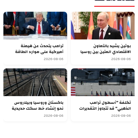
بوتين يشيد بالتعاون
ترامب يتحدث عن هيمنة
الاقتصادي المتين بين روسيا
أميركية على موارد الطاقة
وقرغيزستان
العالمية بعد ضم فنزويلا
2026-08-06
2026-08-06
تكلفة "أسطول ترامب
باكستان وروسيا وبيلاروس
الذهبي" قد تتجاوز التقديرات
نحو إنشاء خط سكك حديدية
وتصل إلى 275 مليار دولار
للشحن
2026-08-06
2026-08-06