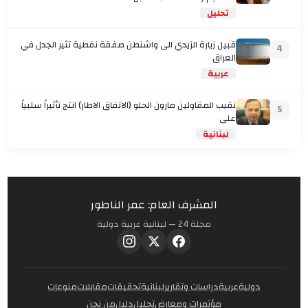
تحليل
قبيل زيارة الزيدي الى واشنطن صفقة نفطية تثير الجدل في
4
العراق
عربية
نقيب المقاولين مارون الحلو (الاتفاق الاطار) انتج تأثيراً سلبياً
5
على
لبنانية
المشرف العام: عمر الناطور
مجلة 24 — لبنانية عربية دولية
دولية
عربية
دراسات وتقارير
لبنانية
تحقيقات
مقابلات
منوعات
مؤتمرات ومعارض
تحليل
دليل
من نحن