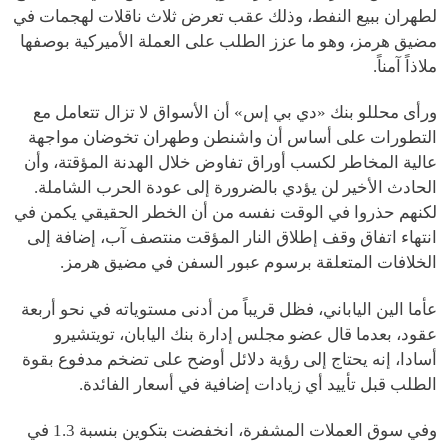
لطهران ببيع النفط، وذلك عقب تعرض ثلاث ناقلات لهجمات في
مضيق هرمز، وهو ما عزز الطلب على العملة الأميركية بوصفها
ملاذاً آمناً.
ورأى محللو بنك «دي بي إس» أن الأسواق لا تزال تتعامل مع
التطورات على أساس أن واشنطن وطهران تخوضان مواجهة
عالية المخاطر لكسب أوراق تفاوض خلال الهدنة المؤقتة، وأن
الحادث الأخير لن يؤدي بالضرورة إلى عودة الحرب الشاملة.
لكنهم حذروا في الوقت نفسه من أن الخطر الحقيقي يكمن في
انتهاء اتفاق وقف إطلاق النار المؤقت منتصف آب، إضافة إلى
الخلافات المتعلقة برسوم عبور السفن في مضيق هرمز.
عأما الين الياباني، فظل قريباً من أدنى مستوياته في نحو أربعة
عقود، بعدما قال عضو مجلس إدارة بنك اليابان، تويتشيرو
أسادا، إنه يحتاج إلى رؤية دلائل أوضح على تضخم مدفوع بقوة
الطلب قبل تأييد أي زيادات إضافية في أسعار الفائدة.
وفي سوق العملات المشفرة، انخفضت بتكوين بنسبة 1.3 في