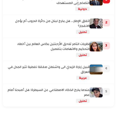
التضخم إلى المستهدف
دولية
اتفاق الإطار... هل يخرج لبنان من دائرة الحروب أم يؤجل
2
الانفجار؟
تحليل
نظريات التآمر تلاحق الأرجنتين بكاس العالم بين أخطاء
3
التحكيم والاتهامات بتفصيل
تحليل
قبيل زيارة الزيدي الى واشنطن صفقة نفطية تثير الجدل في
4
العراق
عربية
عندما يخرج الذكاء الاصطناعي عن السيطرة: هل أصبحنا أمام
5
عصر
تحليل