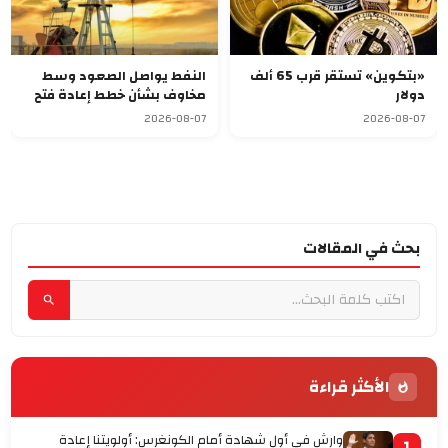
«بتكوين» تستقر قرب 65 ألف
النفط يواصل الصعود وسط
دولار
مخاوف بشأن خطط إعادة فتح
مضيق هرمز
2026-08-07
2026-08-07
بحث في المقالات
الأكثر قراءة
وارش في أول شهادة أمام الكونغرس: أولويتنا إعادة
1