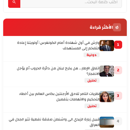
الأكثر قراءة
وارش في أول شهادة أمام الكونغرس: أولويتنا إعادة
1
التضخم إلى المستهدف
دولية
اتفاق الإطار... هل يخرج لبنان من دائرة الحروب أم يؤجل
2
الانفجار؟
تحليل
نظريات التآمر تلاحق الأرجنتين بكاس العالم بين أخطاء
3
التحكيم والاتهامات بتفصيل
تحليل
قبيل زيارة الزيدي الى واشنطن صفقة نفطية تثير الجدل في
4
العراق