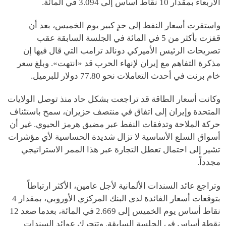
الأربعاء بمقدار 10 نقاط أساس إلى 3.094 في المائة.
واستقرت أسعار النفط إلى حدٍ كبير يوم الخميس، بعد أن
قفزت بأكثر من 5 في المائة في الجلسة السابقة عقب
تصريحات الرئيس الأميركي دونالد ترامب التي قال فيها إن
مذكرة التفاهم مع إيران لإنهاء الحرب قد «انتهت». وبلغ سعر
خام برنت في أحدث التعاملات نحو 77.80 دولار للبرميل.
وكانت أسعار الطاقة قد تراجعت بشكل حاد منذ توصل الولايات
المتحدة وإيران إلى اتفاق في منتصف حزيران، سمح باستئناف
حركة الملاحة وتدفقات النفط عبر مضيق هرمز الحيوي. غير أن
أسواق السلع الأساسية لا تزال شديدة الحساسية لأي مؤشرات
تشير إلى احتمال تعطل التجارة عبر هذا الممر الاستراتيجي
مجدداً.
وتراجع عائد السندات الألمانية لأجل عامين، الأكثر ارتباطاً
بتوقعات أسعار الفائدة لدى البنك المركزي الأوروبي، بمقدار 4
نقاط أساس يوم الخميس إلى 2.669 في المائة، بعدما صعد 12
نقطة أساس في الجلسة السابقة. وتتحرك عوائد السندات