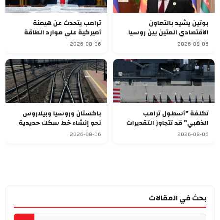
بوتين يشيد بالتعاون
ترامب يتحدث عن هيمنة
الاقتصادي المتين بين روسيا
أميركية على موارد الطاقة
وقرغيزستان
العالمية بعد ضم فنزويلا
2026-08-06
2026-08-06
تكلفة "أسطول ترامب
باكستان وروسيا وبيلاروس
الذهبي" قد تتجاوز التقديرات
نحو إنشاء خط سكك حديدية
وتصل إلى 275 مليار دولار
للشحن
2026-08-06
2026-08-06
بحث في المقالات