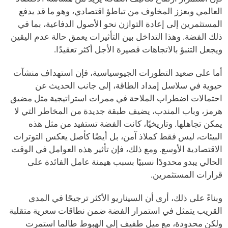
العالمي ويعزز المخاوف من تباطؤ اقتصادي، وهو ما قد يدفع
المستثمرين إلى إعادة التوازن نحو الأصول الدفاعية، بما في
ذلك الفضة. وهذا التداخل بين التأثيرات يعمق حالة عدم اليقين
ويجعل التنبؤ بالاتجاهات قصيرة الأجل أكثر تعقيدًا.
أما على صعيد التطورات الجيوسياسية، فإن استهداف منشآت
حيوية في سلاسل إمداد الطاقة، إلى جانب الحديث عن
احتمالات اضطراب الملاحة في ممرات استراتيجية مثل مضيق
هرمز، وباب المندب، يضيف طبقة جديدة من المخاطر التي لا
يمكن تجاهلها. وتاريخيًا، كانت الفضة تستفيد من مثل هذه
البيئات، ليس فقط كملاذ آمن، بل أيضًا كأصل يعكس التوترات
الاقتصادية الأوسع. ومع ذلك، فإن تأثير هذه العوامل في الوقت
الحالي يبدو محدودًا نسبيًا بسبب هيمنة عامل الفائدة على
قرارات المستثمرين.
وبناءً على ذلك، أرى أن السيناريو الأكثر ترجيحًا في المدى
القريب يتمثل في استمرار الفضة ضمن نطاقات سعرية متقلبة
ولكن محدودة، مع ميل طفيف إلى الهبوط طالما استمرت