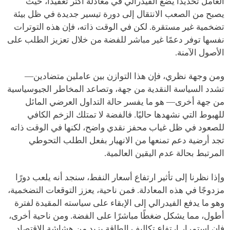
العامل تحديدًا يضع الفيدرالي في معادلة أكثر تعقيدًا، حيث
يصبح من الصعب الانتقال إلى دورة تيسير جديدة في ظل بيئة
تضخمية غير مستقرة. لكن في الوقت ذاته، فإن هذه التوترات
نفسها توفر دعمًا غير مباشر للفضة من خلال تعزيز الطلب على
الأصول الآمنة.
ومن وجهة نظري، فإن هذا التوازن بين عاملين متضادين—
تشدد السياسة النقدية من جهة، وتصاعد المخاطر الجيوسياسية
من جهة أخرى— هو ما يفسر حالة التداول العرضي المائل
للهبوط التي نشهدها حاليًا. فالفضة لا تمتلك الزخم الكافي
للصعود في ظل غياب محفز نقدي واضح، لكنها في الوقت ذاته
تجد أرضية دعم تمنعها من الانهيار بفعل الطلب التحوطي
المرتبط بحالة عدم اليقين العالمية.
وإذا نظرنا إلى تأثير ارتفاع أسعار النفط، سنجد أنه يلعب دورًا
مزدوجًا في هذه المعادلة. فمن ناحية، يعزز التوقعات التضخمية،
وهو ما يدفع الفيدرالي إلى الإبقاء على سياسته المقيدة لفترة
أطول، مما يشكل ضغطًا مباشرًا على الفضة. ومن ناحية أخرى،
فإن استمرار ارتفاع تكاليف الطاقة يزيد من هشاشة الاقتصاد