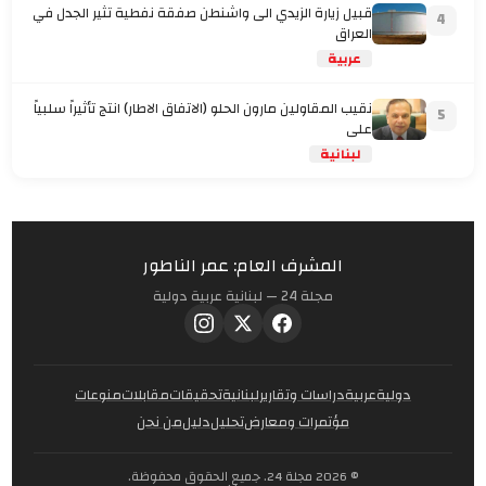
قبيل زيارة الزيدي الى واشنطن صفقة نفطية تثير الجدل في
4
العراق
عربية
نقيب المقاولين مارون الحلو (الاتفاق الاطار) انتج تأثيراً سلبياً
5
على
لبنانية
المشرف العام: عمر الناطور
مجلة 24 — لبنانية عربية دولية
دولية
عربية
دراسات وتقارير
لبنانية
تحقيقات
مقابلات
منوعات
مؤتمرات ومعارض
تحليل
دليل
من نحن
© 2026 مجلة 24. جميع الحقوق محفوظة.