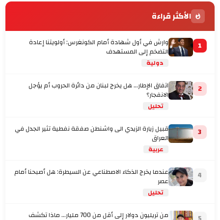
الأكثر قراءة
وارش في أول شهادة أمام الكونغرس: أولويتنا إعادة
1
التضخم إلى المستهدف
دولية
اتفاق الإطار... هل يخرج لبنان من دائرة الحروب أم يؤجل
2
الانفجار؟
تحليل
قبيل زيارة الزيدي الى واشنطن صفقة نفطية تثير الجدل في
3
العراق
عربية
عندما يخرج الذكاء الاصطناعي عن السيطرة: هل أصبحنا أمام
4
عصر
تحليل
من تريليون دولار إلى أقل من 700 مليار… ماذا تكشف
5