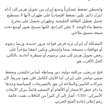
واشنطن تضغط عسكرياً وتمنع إيران من تحويل هرمز إلى أداة
ابتزاز دائم. بكين تضغط اقتصادياً على طهران لأنها لا تستطيع
تحمل تعطيل الطاقة الخليجية. وطهران تحصل على مخرج
يحفظ ماء الوجه: لا تعلن التراجع، لكنها تسمح بعبور أوسع تحت
صيغة تنسيق ملاحي.
المشكلة أن إيران تريد فرض قواعد مرور جديدة، وربما رسوم
أو موافقات مسبقة، بينما واشنطن وبكين اتفقتا مؤخراً على
رفض تحويل هرمز إلى ممر برسوم أو سيطرة أحادية. بالتالي،
الحل الأقرب هو:
فتح تدريجي، مراقبة دولية، دور وساطة عُماني/خليجي، وضغط
صيني مباشر على إيران. أما الأمان الكامل فلن يعود سريعاً، لأن
شركات التأمين والملاحة لن تثق بالتصريحات السياسية وحدها
ما دام خطر الاحتجاز أو الألغام أو التصعيد قائماً. مركز الأبحاث
الأميركي- CSIS - أشار إلى أن كثيراً من الناقلات بقيت عالقة
رغم إعلان إعادة الفتح الجزئي.