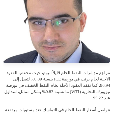
تتراجع مؤشرات النفط الخام قليلاً اليوم، حيث تنخفض العقود
الآجلة لخام برنت في بورصة ICE بنسبة 0.89% لتصل إلى
96.94، كما تفقد العقود الآجلة لخام النفط الخفيف في بورصة
نيويورك التجارية (WTI) ما نسبته 0.83% بشكل مماثل، لتتداول
عند 95.22.
تتواصل أسعار النفط الخام في التماسك عند مستويات مرتفعة