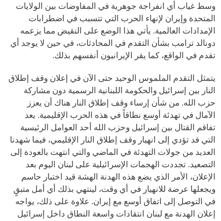
وسط غياب أي انفراجة جوهرية في المفاوضات بين الولايات
المتحدة وإيران لإنهاء الحرب التي تتسبب في اضطرابات
الإمدادات العالمية. يأتي هذا الوضع على النقيض مما يزعمه
دونالد ترامب بشأن التقدم في المحادثات، في حين لا يوجد أي
تقدم في الواقع، كما يقر الإيرانيون أنفسهم بذلك.
يتمثل التقدم الملموس الوحيد حتى الآن في إعلان وقف إطلاق
النار بين إسرائيل والحكومة اللبنانية الرسمية دون مشاركة
حزب الله. من شأن إرساء وقف إطلاق النار هناك أن يعزز
الآمال في تهدئة أوسع نطاقاً في هذه الحرب الإقليمية. يعد
تفاقم القتال بين إسرائيل وحزب الله أحد العوامل الرئيسية
التي قد تؤدي إلى انهيار وقف إطلاق النار الإقليمي، فيما شهدنا
العديد من جولات التهدئة في الماضي والتي انتهت بالعودة إلى
التصعيد. تجددت الهجمات الإسرائيلية على لبنان اليوم بعد
الإعلان، الأمر الذي يضع هذه الهدنة الهشة قيد اختبار حاسم
ويجعلها عرضة للانهيار في أي وقت، لينتهي بذلك أي أمل متبقٍ
في التوصل إلى اتفاق أوسع مع إيران. علاوة على ذلك، يواجه
إعلان الهدنة مع لبنان انتقادات واسعة النطاق داخل إسرائيل