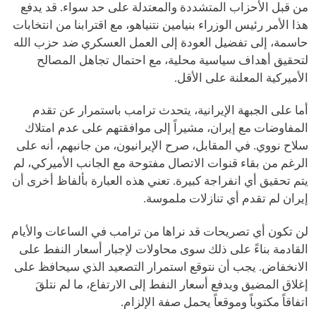
من قبل الأحزاب المتشددة والمعتدلة على حد سواء. قد يدفع
هذا الأمر رئيس الوزراء بنيامين نتنياهو، مع اقترابنا من انتخابات
حاسمة، إلى تفضيل العودة إلى العمل العسكري ضد حزب الله
لتحقيق أهداف سياسية محلية، مع احتمال تجاهل المصالح
الأميركية المعلنة على الأقل.
أما على الجبهة الإيرانية، يتحدث ترامب باستمرار عن تقدم
المفاوضات مع إيران، مشيراً إلى موافقتهم على عدم امتلاك
سلاح نووي. في المقابل، صرح الإيرانيون، من جانبهم، أنه على
الرغم من بقاء قنوات الاتصال مفتوحة مع الجانب الأميركي، لم
يتم تحقيق أي انفراجة كبيرة. تعني هذه العبارة بألفاظ أخرى أن
إيران لم تقدم أي تنازلات ملموسة.
لن تكون أي تصريحات قد نراها من ترامب في الساعات والأيام
القادمة بناءً على ذلك سوى محاولات لإجبار أسعار النفط على
الانخفاض. يجب أن نتوقع استمرار التصعيد الذي سيحافظ على
إغلاق المضيق ويدفع أسعار النفط إلى الارتفاع، ما لم نتلقَ
اتفاقاً مكتوباً وموقعاً يحمل صفة الإلزام.