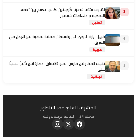
نظريات التآمر تلاحق الأرجنتين بكاس العالم بين أخطاء
3
التحكيم والاتهامات بتفصيل
تحليل
قبيل زيارة الزيدي الى واشنطن صفقة نفطية تثير الجدل في
4
العراق
عربية
نقيب المقاولين مارون الحلو (الاتفاق الاطار) انتج تأثيراً سلبياً
5
على
لبنانية
المشرف العام: عمر الناطور
مجلة 24 — لبنانية عربية دولية