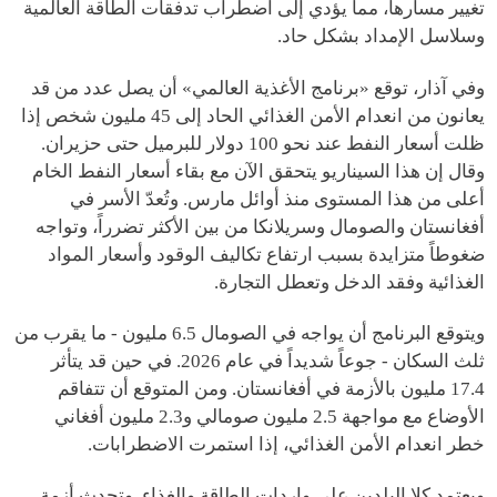
تغيير مسارها، مما يؤدي إلى اضطراب تدفقات الطاقة العالمية
وسلاسل الإمداد بشكل حاد.
وفي آذار، توقع «برنامج الأغذية العالمي» أن يصل عدد من قد
يعانون من انعدام الأمن الغذائي الحاد إلى 45 مليون شخص إذا
ظلت أسعار النفط عند نحو 100 دولار للبرميل حتى حزيران.
وقال إن هذا السيناريو يتحقق الآن مع بقاء أسعار النفط الخام
أعلى من هذا المستوى منذ أوائل مارس. وتُعدّ الأسر في
أفغانستان والصومال وسريلانكا من بين الأكثر تضرراً، وتواجه
ضغوطاً متزايدة بسبب ارتفاع تكاليف الوقود وأسعار المواد
الغذائية وفقد الدخل وتعطل التجارة.
ويتوقع البرنامج أن يواجه في الصومال 6.5 مليون - ما يقرب من
ثلث السكان - جوعاً شديداً في عام 2026. في حين قد يتأثر
17.4 مليون بالأزمة في أفغانستان. ومن المتوقع أن تتفاقم
الأوضاع مع مواجهة 2.5 مليون صومالي و2.3 مليون أفغاني
خطر انعدام الأمن الغذائي، إذا استمرت الاضطرابات.
ويعتمد كلا البلدين على واردات الطاقة والغذاء. وتحدث أزمة