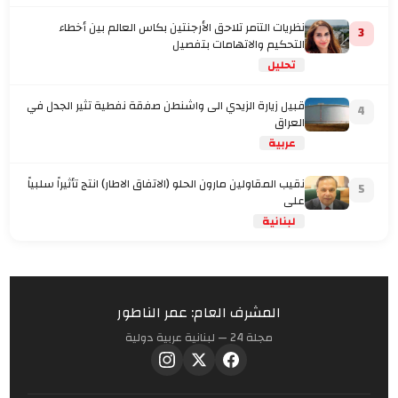
نظريات التآمر تلاحق الأرجنتين بكاس العالم بين أخطاء
3
التحكيم والاتهامات بتفصيل
تحليل
قبيل زيارة الزيدي الى واشنطن صفقة نفطية تثير الجدل في
4
العراق
عربية
نقيب المقاولين مارون الحلو (الاتفاق الاطار) انتج تأثيراً سلبياً
5
على
لبنانية
المشرف العام: عمر الناطور
مجلة 24 — لبنانية عربية دولية