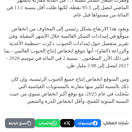
وقفزت أسعار السكر بنسبة 7.5 في المائة مقارنة بالشهر
الماضي لتصل إلى 95.1 نقطة، لكنها ظلت أقل بنسبة 13.1 في
المائة من مستواها قبل عام.
ويعود هذا الارتفاع بشكل رئيسي إلى المخاوف من انخفاض
متوقَّع في إمدادات السكر العالمية خلال الأشهر المقبلة. وفي
تقرير منفصل حول إمدادات الحبوب، ذكرت «منظمة الأغذية
والزراعة (الفاو)» أنها تتوقع انخفاض إنتاج الحبوب العالمي - بما
في ذلك الأرز المطحون - بنسبة 2 في المائة في موسم 2026 -
2027 ليصل إلى 2.98 مليار طن.
ومن المتوقع انخفاض إنتاج جميع الحبوب الرئيسية، وإن كان
ذلك بالنسبة لكثير منها مقارنة بالمستويات القياسية التي
سُجلت في عام 2025، مع توقع أكبر انخفاض سنوي من حيث
النسبة المئوية للقمح، وأقل انخفاض للذرة والشعير.
شارك المقال:
فيسبوك
X
واتساب
نسخ الرابط