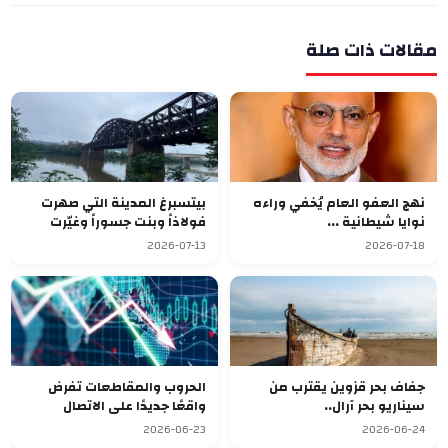
مقالات ذات صلة
نهج العفو العام يُخفي وراءه
بيتسبرغ المدينة التي صهرت
نوايا شيطانية ...
فولاذاً وبنت جسوراً وغيّرت
وجه أميريكا
2026-07-13
2026-07-18
جفاف بحر قزوين يقترب من
الحروب والمقاطعات تفرض
سيناريو بحر آرال..
واقعًا جديدًا على الاتصال
المؤسسي عالميًا
2026-06-23
2026-06-24