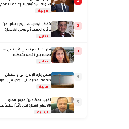
1
الكونغرس: أولويتنا إعادة التضخم
إلى المستهدف
دولية
اتفاق الإطار... هل يخرج لبنان من
2
دائرة الحروب أم يؤجل الانفجار؟
تحليل
نظريات التآمر تلاحق الأرجنتين بكا
3
العالم بين أخطاء التحكيم
والاتهامات بتفصيل
تحليل
قبيل زيارة الزيدي الى واشنطن
4
صفقة نفطية تثير الجدل في العرا
عربية
نقيب المقاولين مارون الحلو
5
(الاتفاق الاطار) انتج تأثيراً سلبياً على
لبنانية