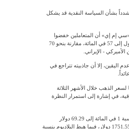
تشدداً بشأن السياسة النقدية قد يشكل
«سي إم إي» أن المتعاملين خفضوا
توقعاتهم لرفع أسعار الفائدة الأميركية في كانون الأول إلى 57 في المائة، مقارنة بنحو 70
لأميركي - الإيراني.
دم اليقين، إلا أن جاذبيته تتراجع في
ئداً.
عر الذهب خلال الأشهر الثلاثة
 دولار، لتصل إلى 4500 دولار للأوقية، في إشارة إلى استمرار النظرة
أما المعادن النفيسة الأخرى، فقد تراجعت الفضة بنسبة 1 في المائة إلى 69.29 دولار
للأونصة، وانخفض البلاتين بنسبة 0.9 في المائة إلى 1751.55 دولار، فيما هبط البلاديوم بنسبة