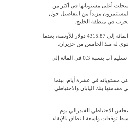
 سجلت أعلى مستوياتها في أكثر من
لمستثمرون مزيداً من التفاصيل حول
 الحرب في منطقة الخليج.
وارتفع الذهب في المعاملات الفورية بنسبة 0.2 في المائة إلى 4315.87 دولار للأونصة، بعدما
في المقابل، تراجعت العقود الأميركية الآجلة للذهب تسليم آب بنسبة 0.3 في المائة إلى
نى مستوياته في عشرة أيام، بينما
 مقدمتها بنك اليابان والاحتياطي
جلس الاحتياطي الفيدرالي يوم
وسط توقعات واسعة النطاق بالإبقاء