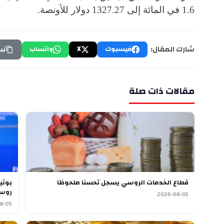
1.6 في المائة إلى 1327.27 دولار للأونصة.
شارك المقال:
فيسبوك
X
واتساب
نس
مقالات ذات صلة
قطاع الخدمات الروسي يسجل تحسنا ملحوظا
روسي
2026-08-05
8-05